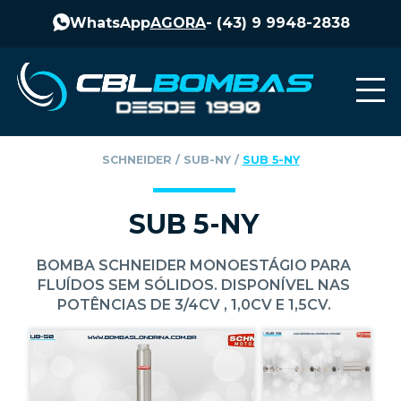
WhatsApp
AGORA
-
(43) 9 9948-2838
SCHNEIDER
‎ / ‎
SUB-NY
‎ / ‎
SUB 5-NY
SUB 5-NY
BOMBA SCHNEIDER MONOESTÁGIO PARA
FLUÍDOS SEM SÓLIDOS. DISPONÍVEL NAS
POTÊNCIAS DE 3/4CV , 1,0CV E 1,5CV.