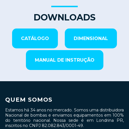
DOWNLOADS
CATÁLOGO
DIMENSIONAL
MANUAL DE INSTRUÇÃO
QUEM SOMOS
Estamos há 34 anos no mercado. Somos uma distribuidora
Nacional de bombas e enviamos equipamentos em 100%
do território nacional. Nossa sede é em Londrina PR,
inscritos no CNPJ 82.082.843/0001-49.