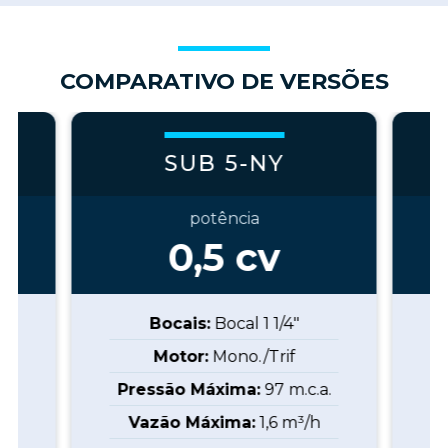
COMPARATIVO DE VERSÕES
SUB 5-NY
potência
0,5
cv
Bocais:
Bocal 1 1/4"
Motor:
Mono./Trif
a.
Pressão Máxima:
97
m.c.a.
P
Vazão Máxima:
1,6
m³/h