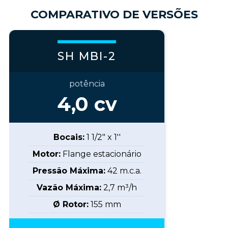
COMPARATIVO DE VERSÕES
SH MBI-2
potência
4,0
cv
Bocais:
1 1/2" x 1''
Motor:
Flange estacionário
Pressão Máxima:
42
m.c.a.
Vazão Máxima:
2,7
m³/h
Ø Rotor:
155
mm