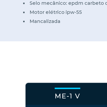
Selo mecânico: epdm carbeto de 
Motor elétrico ipw-55
Mancalizada
ME-1 V