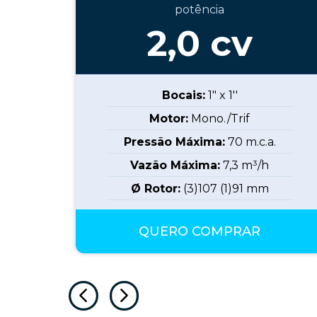
potência
2,0
cv
Bocais:
1" x 1''
Motor:
Mono./Trif
Pressão Máxima:
70
m.c.a.
Vazão Máxima:
7,3
m³/h
Ø Rotor:
(3)107 (1)91
mm
QUERO COMPRAR