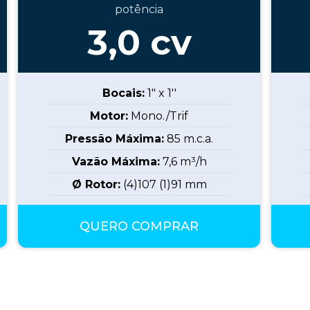
potência
3,0
cv
Bocais:
1" x 1''
Motor:
Mono./Trif
Pressão Máxima:
85
m.c.a.
Vazão Máxima:
7,6
m³/h
Ø Rotor:
(4)107 (1)91
mm
QUERO COMPRAR