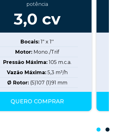
potência
3,0
cv
4
Bocais:
1" x 1''
B
Motor:
Mono./Trif
Mot
Pressão Máxima:
105
m.c.a.
Pressão
Vazão Máxima:
5,3
m³/h
Vazão 
Ø Rotor:
(5)107 (1)91
mm
Ø R
QUERO COMPRAR
QUE