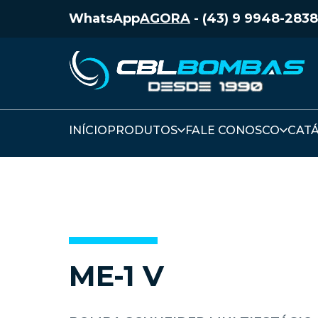
WhatsApp
AGORA
-
(43) 9 9948-2838
INÍCIO
PRODUTOS
FALE CONOSCO
CAT
ME-1 V