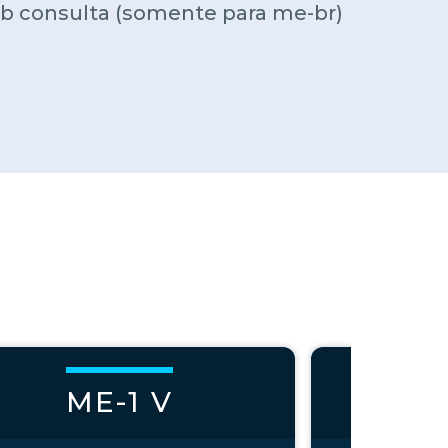
sob consulta (somente para me-br)
ME-1 V