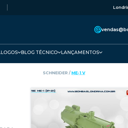
Londri
vendas@bo
ÁLOGOS
BLOG TÉCNICO
LANÇAMENTOS
SCHNEIDER
‎ / ‎
ME-1 V