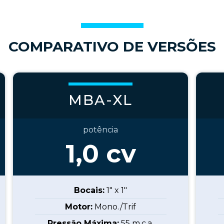
COMPARATIVO DE VERSÕES
MBA-XL
potência
1,0
cv
Bocais:
1" x 1"
Motor:
Mono./Trif
Pressão Máxima:
55
m.c.a.