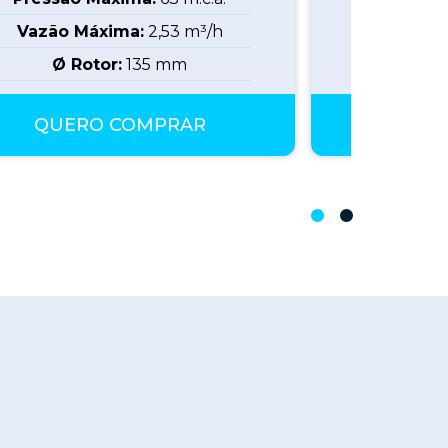
Vazão Máxima:
2,53
m³/h
Vazão 
Ø Rotor:
135
mm
Ø R
QUERO COMPRAR
QUE