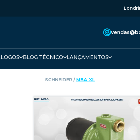
Londri
vendas@bo
ÁLOGOS
BLOG TÉCNICO
LANÇAMENTOS
SCHNEIDER
‎ / ‎
MBA-XL