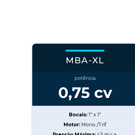
MBA-XL
potência
0,75
cv
Bocais:
1" x 1"
Motor:
Mono./Trif
Pressão Máxima:
43
m.c.a.