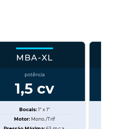
MBA-XL
M
potência
1,5
cv
2
Bocais:
1" x 1"
B
Motor:
Mono./Trif
Mot
Pressão Máxima:
63
m.c.a.
Pressão