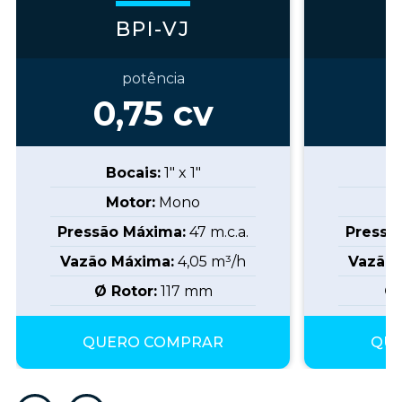
BPI-VJ
potência
0,75
cv
Bocais:
1" x 1"
B
Motor:
Mono
Pressão Máxima:
47
m.c.a.
Pressã
Vazão Máxima:
4,05
m³/h
Vazão 
Ø Rotor:
117
mm
Ø 
QUERO COMPRAR
QU