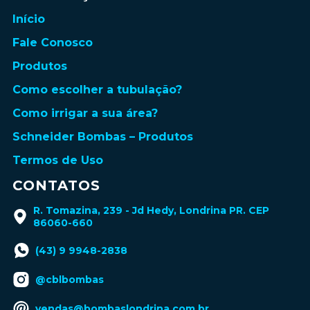
Início
Fale Conosco
Produtos
Como escolher a tubulação?
Como irrigar a sua área?
Schneider Bombas – Produtos
Termos de Uso
CONTATOS
R. Tomazina, 239 - Jd Hedy, Londrina PR. CEP
86060-660
(43) 9 9948-2838
@cblbombas
vendas@bombaslondrina.com.br