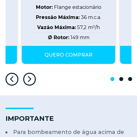
io
Motor:
Flange estacionário
M
a.
Pressão Máxima:
36
m.c.a.
P
h
Vazão Máxima:
57,2
m³/h
Ø Rotor:
149
mm
QUERO COMPRAR
IMPORTANTE
Para bombeamento de água acima de