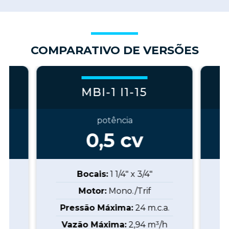
COMPARATIVO DE VERSÕES
MBI-1 I1-15
potência
0,5
cv
Bocais:
1 1/4" x 3/4"
Motor:
Mono./Trif
a.
Pressão Máxima:
24
m.c.a.
P
h
Vazão Máxima:
2,94
m³/h