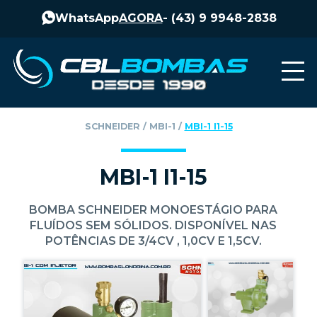
WhatsApp
AGORA
-
(43) 9 9948-2838
SCHNEIDER
‎ / ‎
MBI-1
‎ / ‎
MBI-1 I1-15
MBI-1 I1-15
BOMBA SCHNEIDER MONOESTÁGIO PARA
FLUÍDOS SEM SÓLIDOS. DISPONÍVEL NAS
POTÊNCIAS DE 3/4CV , 1,0CV E 1,5CV.