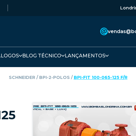
Londri
vendas@bo
ÁLOGOS
BLOG TÉCNICO
LANÇAMENTOS
SCHNEIDER
‎ / ‎
BPI-2-POLOS
‎ / ‎
BPI-FIT 100-065-125 F/R
125