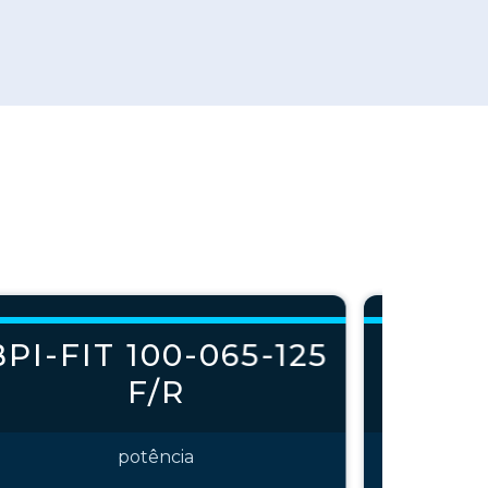
BPI-FIT 100-065-125
BPI-F
F/R
potência