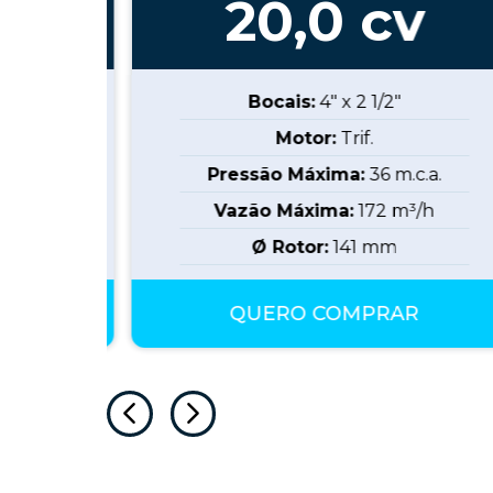
v
20,0
cv
Bocais:
4" x 2 1/2"
Motor:
Trif.
.c.a.
Pressão Máxima:
36
m.c.a.
³/h
Vazão Máxima:
172
m³/h
Ø Rotor:
141
mm
AR
QUERO COMPRAR