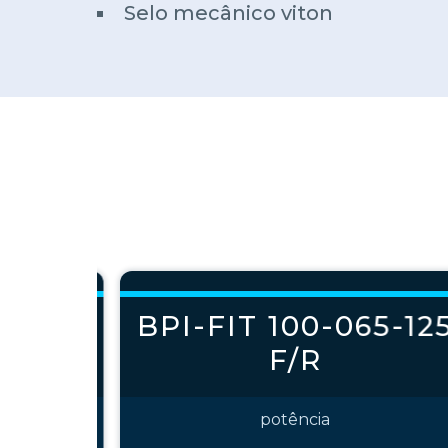
Selo mecânico viton
65-125
BPI-FIT 100-065-12
F/R
potência