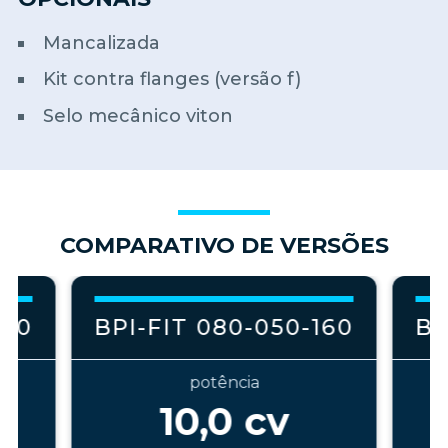
Mancalizada
Kit contra flanges (versão f)
Selo mecânico viton
COMPARATIVO DE VERSÕES
160
BPI-FIT 080-050-160
BP
potência
10,0
cv