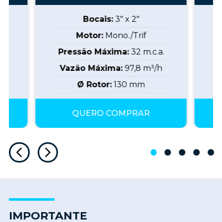
Bocais:
3" x 2"
Motor:
Mono./Trif
a.
Pressão Máxima:
32
m.c.a.
P
h
Vazão Máxima:
97,8
m³/h
Ø Rotor:
130
mm
QUERO COMPRAR
IMPORTANTE