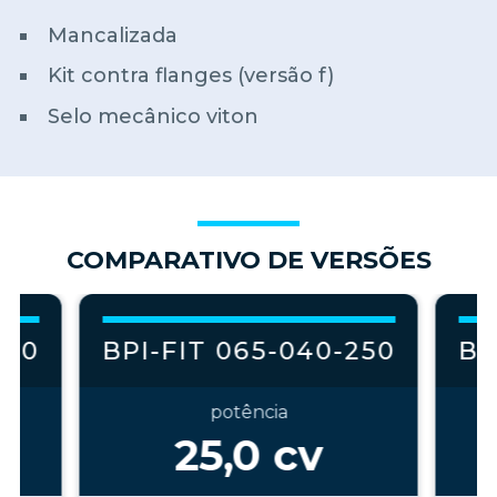
Mancalizada
Kit contra flanges (versão f)
Selo mecânico viton
COMPARATIVO DE VERSÕES
250
BPI-FIT 065-040-250
BP
potência
25,0
cv