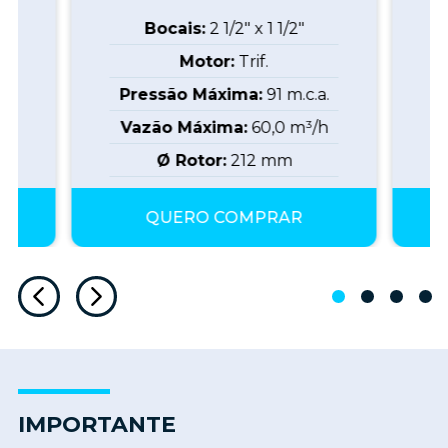
Bocais:
2 1/2" x 1 1/2"
Motor:
Trif.
a.
Pressão Máxima:
91
m.c.a.
P
h
Vazão Máxima:
60,0
m³/h
Ø Rotor:
212
mm
QUERO COMPRAR
IMPORTANTE