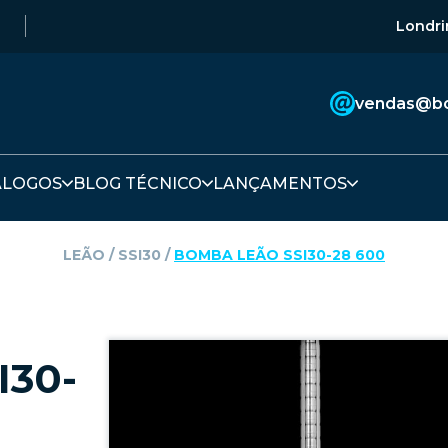
Londri
vendas@bo
ÁLOGOS
BLOG TÉCNICO
LANÇAMENTOS
LEÃO
‎ / ‎
SSI30
‎ / ‎
BOMBA LEÃO SSI30-28 600
I30-