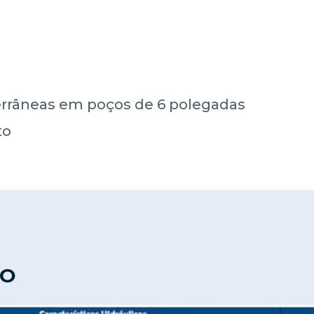
râneas em poços de 6 polegadas
to
TO