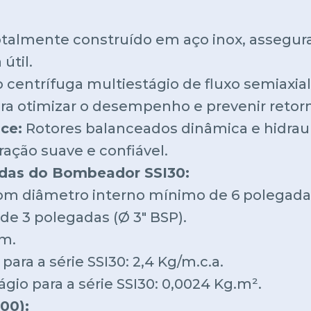
almente construído em aço inox, assegur
útil.
 centrífuga multiestágio de fluxo semiaxia
ra otimizar o desempenho e prevenir retorn
ce:
Rotores balanceados dinâmica e hidrau
ração suave e confiável.
adas do Bombeador SSI30:
om diâmetro interno mínimo de 6 polegadas
de 3 polegadas (Ø 3" BSP).
mm.
 para a série SSI30: 2,4 Kg/m.c.a.
gio para a série SSI30: 0,0024 Kg.m².
00):