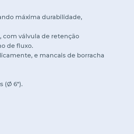
ando máxima durabilidade,
l, com válvula de retenção
o de fluxo.
licamente, e mancais de borracha
 (Ø 6").