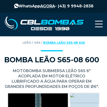
WhatsApp
AGORA
-
(43) 9 9948-2838
LEÃO
‎ / ‎
S65
‎ / ‎
BOMBA LEÃO S65-08 600
BOMBA LEÃO S65-08 600
MOTOBOMBA SUBMERSA LEÃO S65 6"
ACOPLADA EM MOTOR ELÉTRICO
LUBRIFICADO A ÁGUA PARA OPERAR EM
GRANDES PROFUNDIDADES EM POÇOS DE Ø6".