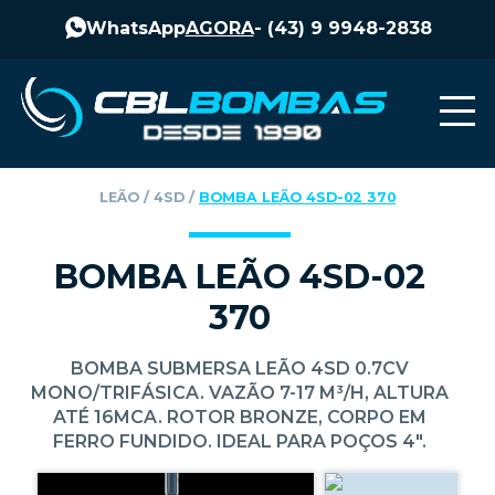
WhatsApp
AGORA
-
(43) 9 9948-2838
LEÃO
‎ / ‎
4SD
‎ / ‎
BOMBA LEÃO 4SD-02 370
BOMBA LEÃO 4SD-02
370
BOMBA SUBMERSA LEÃO 4SD 0.7CV
MONO/TRIFÁSICA. VAZÃO 7-17 M³/H, ALTURA
ATÉ 16MCA. ROTOR BRONZE, CORPO EM
FERRO FUNDIDO. IDEAL PARA POÇOS 4".