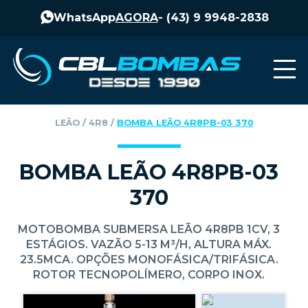
WhatsApp
AGORA
-
(43) 9 9948-2838
LEÃO
‎ / ‎
4R8
‎ / ‎
BOMBA LEÃO 4R8PB-03 370
BOMBA LEÃO 4R8PB-03
370
MOTOBOMBA SUBMERSA LEÃO 4R8PB 1CV, 3
ESTÁGIOS. VAZÃO 5-13 M³/H, ALTURA MÁX.
23.5MCA. OPÇÕES MONOFÁSICA/TRIFÁSICA.
ROTOR TECNOPOLÍMERO, CORPO INOX.