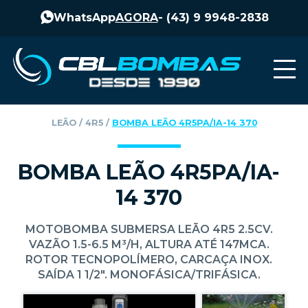
WhatsApp
AGORA
-
(43) 9 9948-2838
LEÃO
‎ / ‎
4R5
‎ / ‎
BOMBA LEÃO 4R5PA/IA-14 370
BOMBA LEÃO 4R5PA/IA-
14 370
MOTOBOMBA SUBMERSA LEÃO 4R5 2.5CV.
VAZÃO 1.5-6.5 M³/H, ALTURA ATÉ 147MCA.
ROTOR TECNOPOLÍMERO, CARCAÇA INOX.
SAÍDA 1 1/2". MONOFÁSICA/TRIFÁSICA.