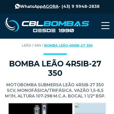
WhatsApp
AGORA
-
(43) 9 9948-2838
LEÃO
‎ / ‎
4R5
‎ / ‎
BOMBA LEÃO 4R5IB-27 350
BOMBA LEÃO 4R5IB-27
350
MOTOBOMBA SUBMERSA LEÃO 4R5IB-27 350
5CV, MONOFÁSICA/TRIFÁSICA. VAZÃO 1,5-6,5
M³/H, ALTURA 107-298 M.C.A. BOCAL 1 1/2" BSP.