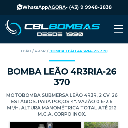
WhatsApp
AGORA
-
(43) 9 9948-2838
LEÃO
‎ / ‎
4R3R
‎ / ‎
BOMBA LEÃO 4R3RIA-26 370
BOMBA LEÃO 4R3RIA-26
370
MOTOBOMBA SUBMERSA LEÃO 4R3R, 2 CV, 26
ESTÁGIOS. PARA POÇOS 4". VAZÃO 0.6-2.6
M³/H. ALTURA MANOMÉTRICA TOTAL ATÉ 212
M.C.A. CORPO INOX.