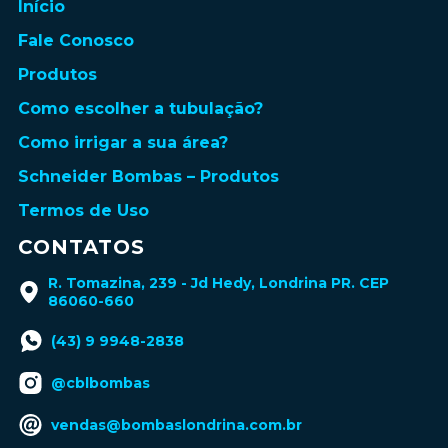
Início
Fale Conosco
Produtos
Como escolher a tubulação?
Como irrigar a sua área?
Schneider Bombas – Produtos
Termos de Uso
CONTATOS
R. Tomazina, 239 - Jd Hedy, Londrina PR. CEP
86060-660
(43) 9 9948-2838
@cblbombas
vendas@bombaslondrina.com.br