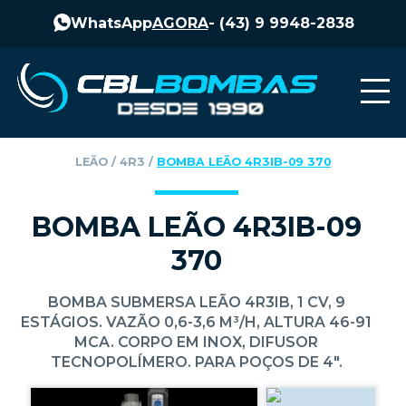
WhatsApp
AGORA
-
(43) 9 9948-2838
LEÃO
‎ / ‎
4R3
‎ / ‎
BOMBA LEÃO 4R3IB-09 370
BOMBA LEÃO 4R3IB-09
370
BOMBA SUBMERSA LEÃO 4R3IB, 1 CV, 9
ESTÁGIOS. VAZÃO 0,6-3,6 M³/H, ALTURA 46-91
MCA. CORPO EM INOX, DIFUSOR
TECNOPOLÍMERO. PARA POÇOS DE 4".