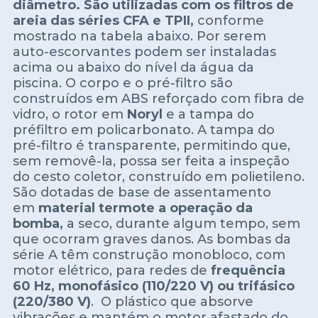
diâmetro. São utilizadas com os filtros de
areia das séries CFA e TPII,
conforme
mostrado na tabela abaixo. Por serem
auto-escorvantes podem ser instaladas
acima ou abaixo do nível da água da
piscina. O corpo e o pré-filtro são
construídos em ABS reforçado com fibra de
vidro, o rotor em
Noryl
e a tampa do
préfiltro em policarbonato. A tampa do
pré-filtro é transparente, permitindo que,
sem removê-la, possa ser feita a inspeção
do cesto coletor, construído em polietileno.
São dotadas de base de assentamento
em
material termote a operação da
bomba,
a seco, durante algum tempo, sem
que ocorram graves danos. As bombas da
série A têm construção monobloco, com
motor elétrico, para redes de
frequência
60 Hz, monofásico (110/220 V) ou trifásico
(220/380 V)
. O plástico que absorve
vibrações e mantém o motor afastado do