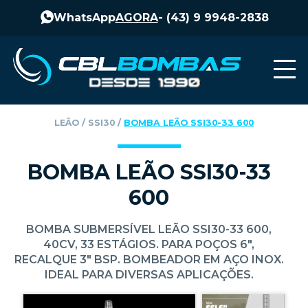
WhatsApp
AGORA
-
(43) 9 9948-2838
LEÃO
‎ / ‎
SSI30
‎ / ‎
BOMBA LEÃO SSI30-33 600
BOMBA LEÃO SSI30-33
600
BOMBA SUBMERSÍVEL LEÃO SSI30-33 600,
40CV, 33 ESTÁGIOS. PARA POÇOS 6",
RECALQUE 3" BSP. BOMBEADOR EM AÇO INOX.
IDEAL PARA DIVERSAS APLICAÇÕES.