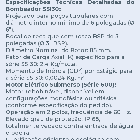
Especificações Técnicas Detalhadas do
Bombeador SSI30:
Projetado para poços tubulares com
diâmetro interno mínimo de 6 polegadas (Ø
6").
Bocal de recalque com rosca BSP de 3
polegadas (Ø 3" BSP).
Diâmetro Nominal do Rotor: 85 mm.
Fator de Carga Axial (K) específico para a
série SSI30: 2,4 Kg/m.c.a.
Momento de Inércia (GD²) por Estágio para
a série SSI30: 0,0024 Kg.m².
Motor Elétrico Submerso (Série 600):
Motor rebobinável, disponível em
configurações monofásica ou trifásica
(conforme especificação do pedido).
Operação em 2 polos, frequência de 60 Hz.
Elevado grau de proteção: IP 68,
totalmente vedado contra entrada de água
e poeira.
Lubrificação eficiente e ecológica com