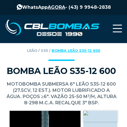
WhatsApp
AGORA
-
(43) 9 9948-2838
LEÃO
‎ / ‎
S35
‎ / ‎
BOMBA LEÃO S35-12 600
BOMBA LEÃO S35-12 600
MOTOBOMBA SUBMERSA 6" LEÃO S35-12 600
(27.5CV, 12 EST.). MOTOR LUBRIFICADO A
ÁGUA. POÇOS ≥6". VAZÃO 25-50 M³/H, ALTURA
8-298 M.C.A. RECALQUE 3" BSP.