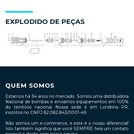
EXPLODIDO DE PEÇAS
QUEM SOMOS
Estamos há 34 anos no mercado. Somos uma distribuidora
Nacional de bombas e enviamos equipamentos em 100%
do território nacional. Nossa sede é em Londrina PR,
inscritos no CNPJ 82.082.843/0001-49.
Não somos um e-commerce, e este é o nosso diferencial!
Isto também significa que você SEMPRE terá um contato