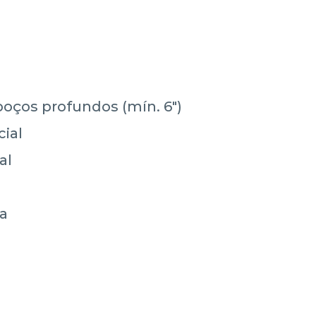
oços profundos (mín. 6")
ial
al
a
ca