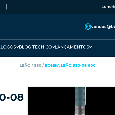
Londri
vendas@bo
ÁLOGOS
BLOG TÉCNICO
LANÇAMENTOS
LEÃO
‎ / ‎
S30
‎ / ‎
BOMBA LEÃO S30-08 600
0-08