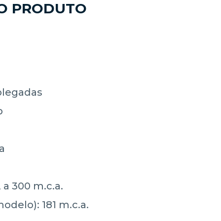
DO PRODUTO
olegadas
p
a
 a 300 m.c.a.
delo): 181 m.c.a.