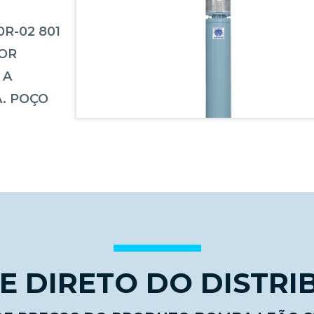
R-02 801
TOR
 A
. POÇO
 DIRETO DO DISTRI