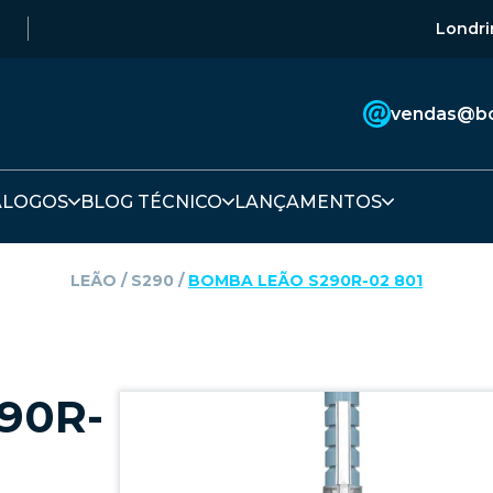
Londri
vendas@bo
ÁLOGOS
BLOG TÉCNICO
LANÇAMENTOS
LEÃO
‎ / ‎
S290
‎ / ‎
BOMBA LEÃO S290R-02 801
90R-