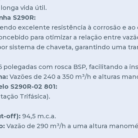
longa vida útil.
inha S290R:
endo excelente resistência à corrosão e ao 
concebido para otimizar a relação entre vaz
por sistema de chaveta, garantindo uma tr
polegadas com rosca BSP, facilitando a ins
ha:
Vazões de 240 a 350 m³/h e alturas mano
elo S290R-02 801:
ação Trifásica).
-off):
94,5 m.c.a.
o:
Vazão de 290 m³/h a uma altura manométr