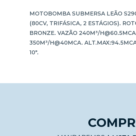
MOTOBOMBA SUBMERSA LEÃO S290
(80CV, TRIFÁSICA, 2 ESTÁGIOS). RO
BRONZE. VAZÃO 240M³/H@60.5MCA
350M³/H@40MCA. ALT.MAX:94.5MCA
10".
COMPRE