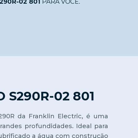
90R-02 801
PARA VOCÊ.
S290R-02 801
0R da Franklin Electric, é uma
andes profundidades. Ideal para
brificado a água com construção