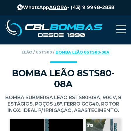
WhatsApp
AGORA
-
(43) 9 9948-2838
LEÃO
‎ / ‎
8STS80
‎ / ‎
BOMBA LEÃO 8STS80-08A
BOMBA LEÃO 8STS80-
08A
BOMBA SUBMERSA LEÃO 8STS80-08A, 90CV, 8
ESTÁGIOS. POÇOS ≥8". FERRO GGG40, ROTOR
INOX. IDEAL P/ IRRIGAÇÃO, ABASTECIMENTO.