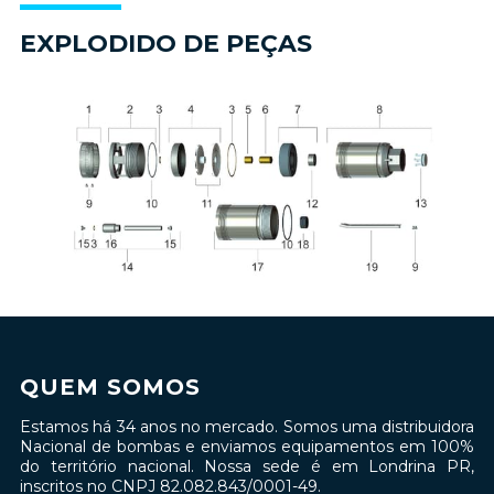
EXPLODIDO DE PEÇAS
QUEM SOMOS
Estamos há 34 anos no mercado. Somos uma distribuidora
Nacional de bombas e enviamos equipamentos em 100%
do território nacional. Nossa sede é em Londrina PR,
inscritos no CNPJ 82.082.843/0001-49.