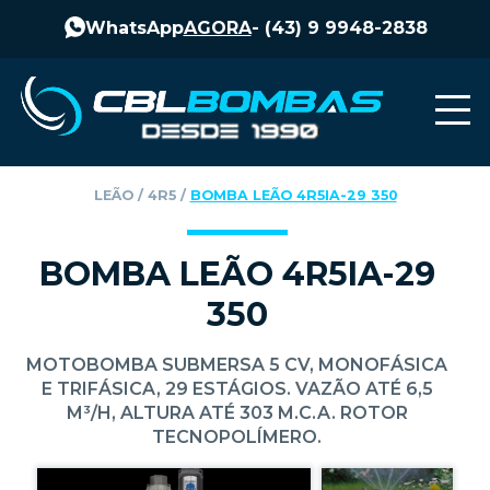
WhatsApp
AGORA
-
(43) 9 9948-2838
LEÃO
‎ / ‎
4R5
‎ / ‎
BOMBA LEÃO 4R5IA-29 350
BOMBA LEÃO 4R5IA-29
350
MOTOBOMBA SUBMERSA 5 CV, MONOFÁSICA
E TRIFÁSICA, 29 ESTÁGIOS. VAZÃO ATÉ 6,5
M³/H, ALTURA ATÉ 303 M.C.A. ROTOR
TECNOPOLÍMERO.