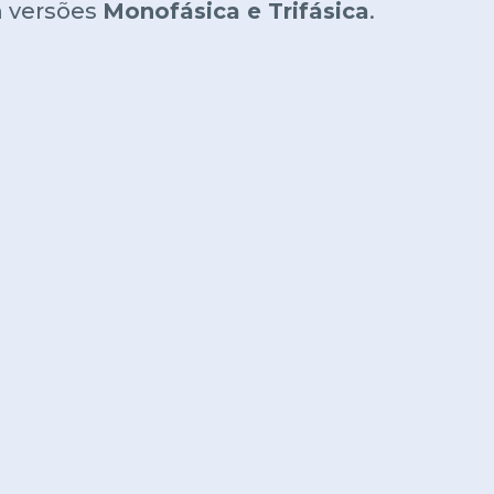
m versões
Monofásica e Trifásica
.