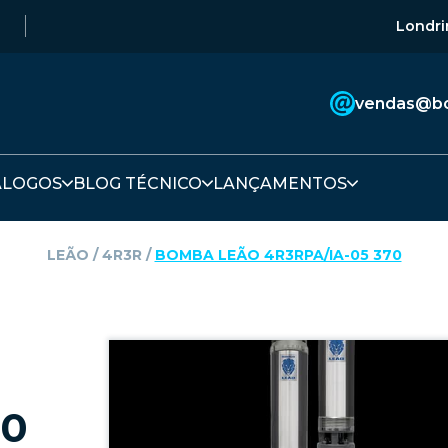
Londri
vendas@bo
ÁLOGOS
BLOG TÉCNICO
LANÇAMENTOS
LEÃO
‎ / ‎
4R3R
‎ / ‎
BOMBA LEÃO 4R3RPA/IA-05 370
70