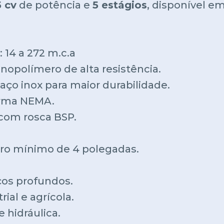
5 cv
de potência e
5 estágios
, disponível e
 14 a 272 m.c.a
nopolímero de alta resistência.
ço inox para maior durabilidade.
orma NEMA.
 com rosca BSP.
ro mínimo de 4 polegadas.
os profundos.
ial e agrícola.
 hidráulica.