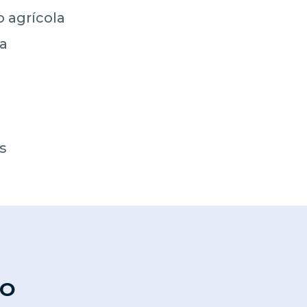
 agrícola
ca
s
TO