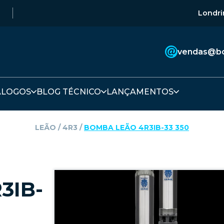
Londri
vendas@bo
ÁLOGOS
BLOG TÉCNICO
LANÇAMENTOS
LEÃO
‎ / ‎
4R3
‎ / ‎
BOMBA LEÃO 4R3IB-33 350
3IB-